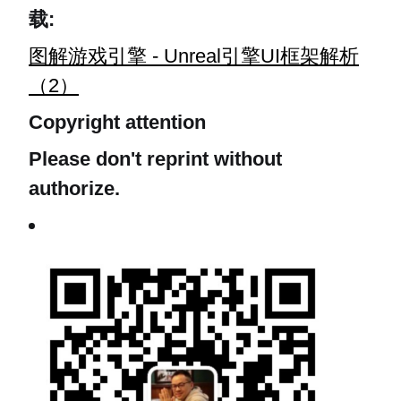
载:
图解游戏引擎 - Unreal引擎UI框架解析
（2）
Copyright attention
Please don't reprint without
authorize.